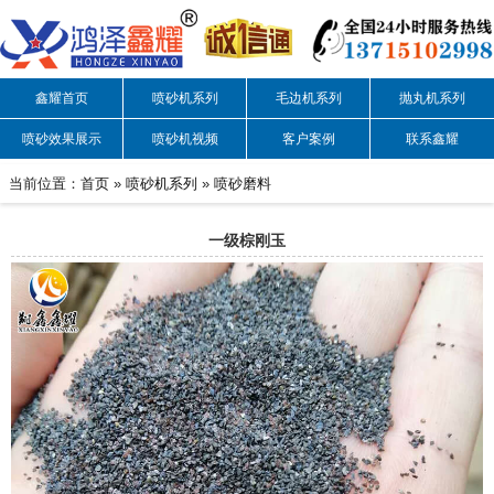
鑫耀首页
喷砂机系列
毛边机系列
抛丸机系列
喷砂效果展示
喷砂机视频
客户案例
联系鑫耀
当前位置：
首页
»
喷砂机系列
»
喷砂磨料
一级棕刚玉